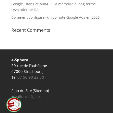
Google Titans et MIRAS : La mémoire à long terme
révolutionne l’IA
Comment configurer un compte Google Ads en 2026
Recent Comments
e-Sphera
39 rue de l’aubépine
67000 Strasbourg
Tél
07 56 90 22 70
Plan du Site (Sitemap)
Mentions Légales
RGPD
CGU