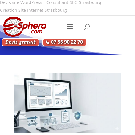
Devis site WordPress
Consultant SEO Strasbourg
Création Site Internet Strasbourg
Devis gratuit
📞 07 56 90 22 70